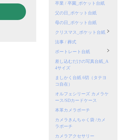
卒業 / 卒園_ポケット台紙
父の日_ポケット台紙
母の日_ポケット台紙
クリスマス_ポケット台紙
法事 / 葬式
ポートレート台紙
差し込むだけの写真台紙_A
4サイズ
ましかく台紙 6切（タテヨ
コ自在）
オルフェシリーズ カメラケ
ース/SDカードケース
本革カメラポーチ
カメラきんちゃく袋 /カメ
ラポーチ
カメラアクセサリー