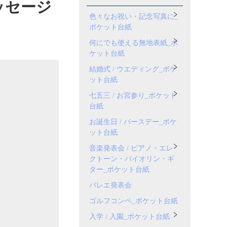
ッセージ
色々なお祝い・記念写真に_
ポケット台紙
何にでも使える無地表紙_ポ
ケット台紙
結婚式 / ウエディング_ポケ
ット台紙
七五三 / お宮参り_ポケット
台紙
お誕生日 / バースデー_ポケ
ット台紙
音楽発表会 / ピアノ・エレ
クトーン・バイオリン・ギ
ター_ポケット台紙
バレエ発表会
ゴルフコンペ_ポケット台紙
入学 / 入園_ポケット台紙