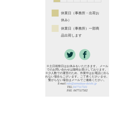
休業日（事務所・出荷お
休み）
休業日（事務所）一部商
品出荷します
※土日祝祭日はお休みをいただきます。 メール
でのお問い合わせは随時お受けしております。
※少人数での運営のため、作業中はお電話に出ら
れない場合もございます。ご了承くださいませ。
繋がらない場合はメールでご連絡ください。
E-mail:
info@yamadaya-daishi.jp
TEL:
0477117501
FAX: 0477117502