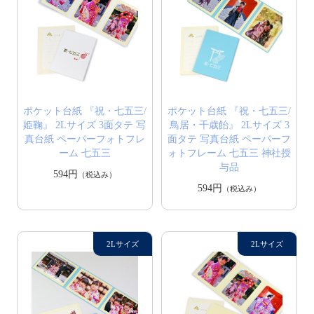
ポケット台紙 『祝・七五三/
ポケット台紙 『祝・七五三/
姫鞠』 2Lサイズ 3面タテ 写
鳥居・千歳飴』 2Lサイズ 3
真台紙 ペーパーフォトフレ
面タテ 写真台紙 ペーパーフ
ーム 七五三
ォトフレーム 七五三 神社授
与品
594円
（税込み）
594円
（税込み）