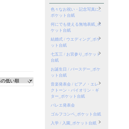
色々なお祝い・記念写真に_
ポケット台紙
何にでも使える無地表紙_ポ
ケット台紙
結婚式 / ウエディング_ポケ
ット台紙
七五三 / お宮参り_ポケット
台紙
お誕生日 / バースデー_ポケ
ット台紙
音楽発表会 / ピアノ・エレ
クトーン・バイオリン・ギ
ター_ポケット台紙
バレエ発表会
ゴルフコンペ_ポケット台紙
入学 / 入園_ポケット台紙