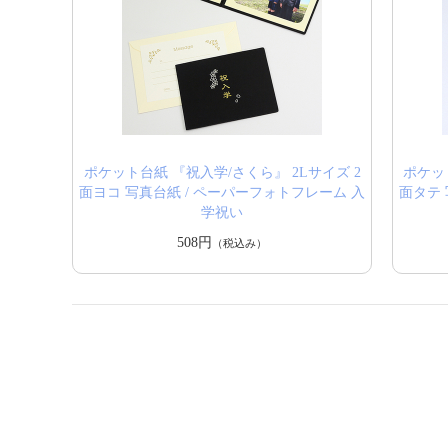
ポケット台紙 『祝入学/さくら』 2Lサイズ 2
ポケッ
面ヨコ 写真台紙 / ペーパーフォトフレーム 入
面タテ 
学祝い
508円
（税込み）