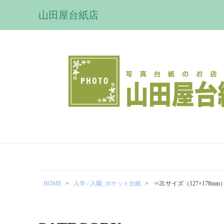
山田屋台紙店
HOME
入学 / 入園_ポケット台紙
⇒2Lサイズ（127×178mm