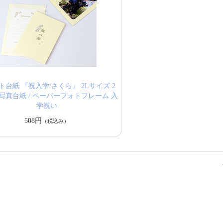
ト台紙 『祝入学/さくら』 2Lサイズ 2
写真台紙 / ペーパーフォトフレーム 入
学祝い
508円
（税込み）