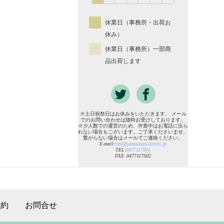
休業日（事務所・出荷お
休み）
休業日（事務所）一部商
品出荷します
※土日祝祭日はお休みをいただきます。 メール
でのお問い合わせは随時お受けしております。
※少人数での運営のため、作業中はお電話に出ら
れない場合もございます。ご了承くださいませ。
繋がらない場合はメールでご連絡ください。
E-mail:
info@yamadaya-daishi.jp
TEL:
0477117501
FAX: 0477117502
規約
お問合せ