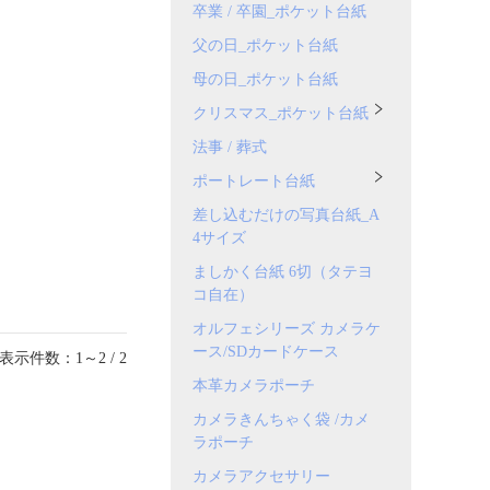
卒業 / 卒園_ポケット台紙
父の日_ポケット台紙
母の日_ポケット台紙
クリスマス_ポケット台紙
法事 / 葬式
ポートレート台紙
差し込むだけの写真台紙_A
4サイズ
ましかく台紙 6切（タテヨ
コ自在）
オルフェシリーズ カメラケ
ース/SDカードケース
表示件数：1～2 / 2
本革カメラポーチ
カメラきんちゃく袋 /カメ
ラポーチ
カメラアクセサリー