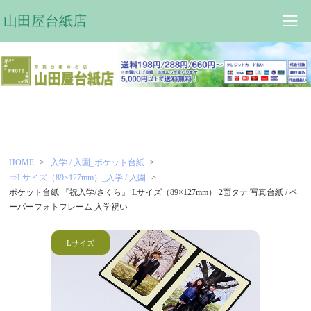
山田屋台紙店
HOME
入学 / 入園_ポケット台紙
⇒Lサイズ（89×127mm）_入学 / 入園
ポケット台紙 『祝入学/さくら』 Lサイズ（89×127mm） 2面タテ 写真台紙 / ペ
ーパーフォトフレーム 入学祝い