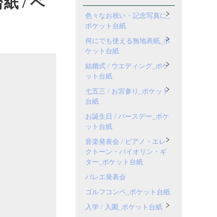
紙 / ペ
色々なお祝い・記念写真に_
ポケット台紙
何にでも使える無地表紙_ポ
ケット台紙
結婚式 / ウエディング_ポケ
ット台紙
七五三 / お宮参り_ポケット
台紙
お誕生日 / バースデー_ポケ
ット台紙
音楽発表会 / ピアノ・エレ
クトーン・バイオリン・ギ
ター_ポケット台紙
バレエ発表会
ゴルフコンペ_ポケット台紙
入学 / 入園_ポケット台紙