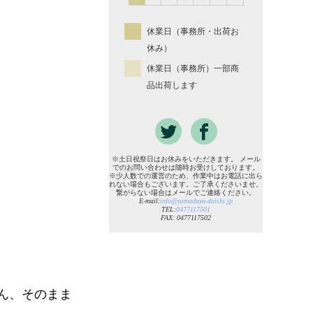
休業日（事務所・出荷お
休み）
休業日（事務所）一部商
品出荷します
※土日祝祭日はお休みをいただきます。 メール
でのお問い合わせは随時お受けしております。
※少人数での運営のため、作業中はお電話に出ら
れない場合もございます。ご了承くださいませ。
繋がらない場合はメールでご連絡ください。
E-mail:
info@yamadaya-daishi.jp
TEL:
0477117501
FAX: 0477117502
ん、そのまま