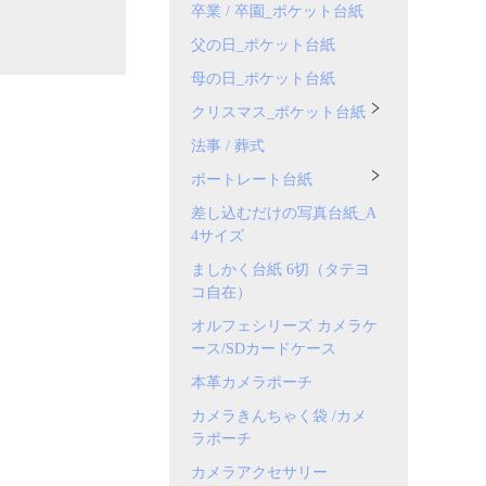
卒業 / 卒園_ポケット台紙
父の日_ポケット台紙
母の日_ポケット台紙
クリスマス_ポケット台紙
法事 / 葬式
ポートレート台紙
差し込むだけの写真台紙_A
4サイズ
ましかく台紙 6切（タテヨ
コ自在）
オルフェシリーズ カメラケ
ース/SDカードケース
本革カメラポーチ
カメラきんちゃく袋 /カメ
ラポーチ
カメラアクセサリー