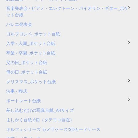
音楽発表会 / ピアノ・エレクトーン・バイオリン・ギター_ポケ
ット台紙
バレエ発表会
ゴルフコンペ_ポケット台紙
入学 / 入園_ポケット台紙
卒業 / 卒園_ポケット台紙
父の日_ポケット台紙
母の日_ポケット台紙
クリスマス_ポケット台紙
法事 / 葬式
ポートレート台紙
差し込むだけの写真台紙_A4サイズ
ましかく台紙 6切（タテヨコ自在）
オルフェシリーズ カメラケース/SDカードケース