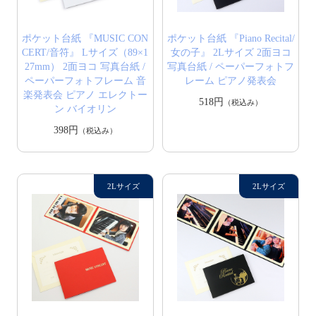
ポケット台紙 『MUSIC CON
ポケット台紙 『Piano Recital/
CERT/音符』 Lサイズ（89×1
女の子』 2Lサイズ 2面ヨコ
27mm） 2面ヨコ 写真台紙 /
写真台紙 / ペーパーフォトフ
ペーパーフォトフレーム 音
レーム ピアノ発表会
楽発表会 ピアノ エレクトー
518円
（税込み）
ン バイオリン
398円
（税込み）