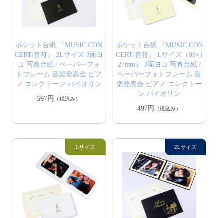
ポケット台紙 『MUSIC CON
ポケット台紙 『MUSIC CON
CERT/音符』 2Lサイズ 3面ヨ
CERT/音符』 Lサイズ（89×1
コ 写真台紙 / ペーパーフォ
27mm） 3面ヨコ 写真台紙 /
トフレーム 音楽発表会 ピア
ペーパーフォトフレーム 音
ノ エレクトーン バイオリン
楽発表会 ピアノ エレクトー
ン バイオリン
597円
（税込み）
497円
（税込み）